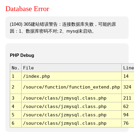
Database Error
(1040) 365建站错误警告：连接数据库失败，可能的原
因：1、数据库密码不对; 2、mysql未启动。
PHP Debug
No.
File
Line
1
/index.php
14
2
/source/function/function_extend.php
324
3
/source/class/jzmysql.class.php
211
4
/source/class/jzmysql.class.php
62
5
/source/class/jzmysql.class.php
94
6
/source/class/jzmysql.class.php
76