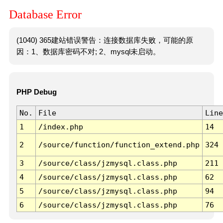
Database Error
(1040) 365建站错误警告：连接数据库失败，可能的原
因：1、数据库密码不对; 2、mysql未启动。
PHP Debug
No.
File
Line
1
/index.php
14
2
/source/function/function_extend.php
324
3
/source/class/jzmysql.class.php
211
4
/source/class/jzmysql.class.php
62
5
/source/class/jzmysql.class.php
94
6
/source/class/jzmysql.class.php
76