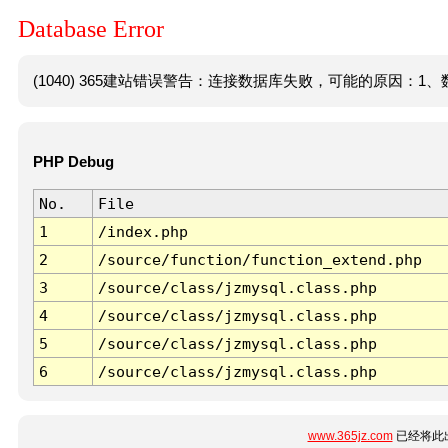
Database Error
(1040) 365建站错误警告：连接数据库失败，可能的原因：1、数
PHP Debug
No.
File
1
/index.php
2
/source/function/function_extend.php
3
/source/class/jzmysql.class.php
4
/source/class/jzmysql.class.php
5
/source/class/jzmysql.class.php
6
/source/class/jzmysql.class.php
www.365jz.com
已经将此