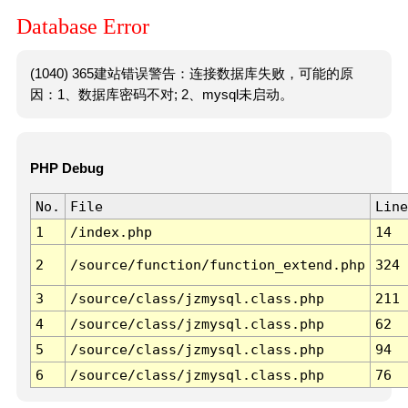
Database Error
(1040) 365建站错误警告：连接数据库失败，可能的原
因：1、数据库密码不对; 2、mysql未启动。
PHP Debug
No.
File
Line
1
/index.php
14
2
/source/function/function_extend.php
324
3
/source/class/jzmysql.class.php
211
4
/source/class/jzmysql.class.php
62
5
/source/class/jzmysql.class.php
94
6
/source/class/jzmysql.class.php
76