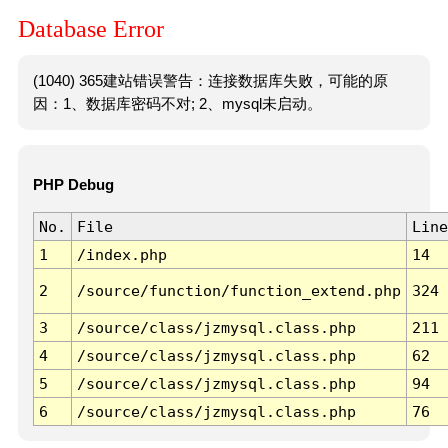
Database Error
(1040) 365建站错误警告：连接数据库失败，可能的原
因：1、数据库密码不对; 2、mysql未启动。
PHP Debug
No.
File
Line
1
/index.php
14
2
/source/function/function_extend.php
324
3
/source/class/jzmysql.class.php
211
4
/source/class/jzmysql.class.php
62
5
/source/class/jzmysql.class.php
94
6
/source/class/jzmysql.class.php
76