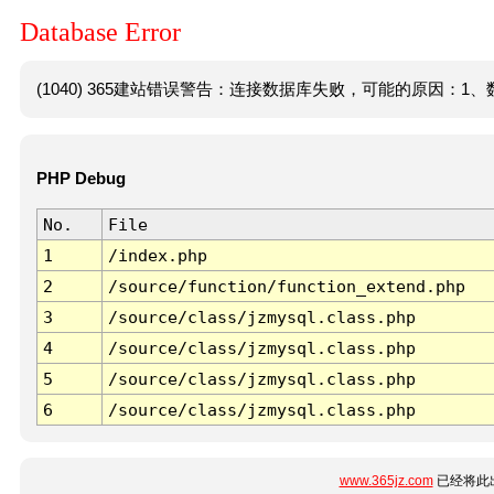
Database Error
(1040) 365建站错误警告：连接数据库失败，可能的原因：1、数
PHP Debug
No.
File
1
/index.php
2
/source/function/function_extend.php
3
/source/class/jzmysql.class.php
4
/source/class/jzmysql.class.php
5
/source/class/jzmysql.class.php
6
/source/class/jzmysql.class.php
www.365jz.com
已经将此