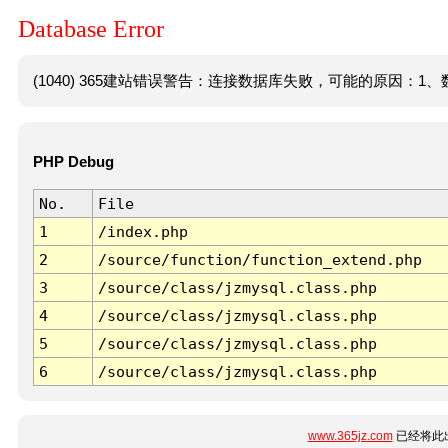
Database Error
(1040) 365建站错误警告：连接数据库失败，可能的原因：1、数
PHP Debug
No.
File
1
/index.php
2
/source/function/function_extend.php
3
/source/class/jzmysql.class.php
4
/source/class/jzmysql.class.php
5
/source/class/jzmysql.class.php
6
/source/class/jzmysql.class.php
www.365jz.com
已经将此