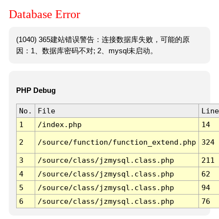
Database Error
(1040) 365建站错误警告：连接数据库失败，可能的原
因：1、数据库密码不对; 2、mysql未启动。
PHP Debug
No.
File
Line
1
/index.php
14
2
/source/function/function_extend.php
324
3
/source/class/jzmysql.class.php
211
4
/source/class/jzmysql.class.php
62
5
/source/class/jzmysql.class.php
94
6
/source/class/jzmysql.class.php
76