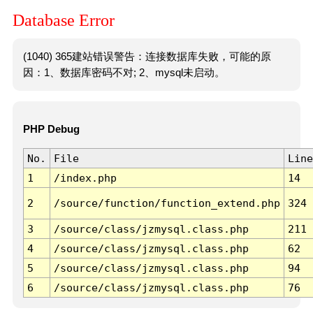
Database Error
(1040) 365建站错误警告：连接数据库失败，可能的原
因：1、数据库密码不对; 2、mysql未启动。
PHP Debug
No.
File
Line
1
/index.php
14
2
/source/function/function_extend.php
324
3
/source/class/jzmysql.class.php
211
4
/source/class/jzmysql.class.php
62
5
/source/class/jzmysql.class.php
94
6
/source/class/jzmysql.class.php
76