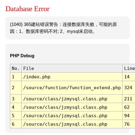
Database Error
(1040) 365建站错误警告：连接数据库失败，可能的原
因：1、数据库密码不对; 2、mysql未启动。
PHP Debug
No.
File
Line
1
/index.php
14
2
/source/function/function_extend.php
324
3
/source/class/jzmysql.class.php
211
4
/source/class/jzmysql.class.php
62
5
/source/class/jzmysql.class.php
94
6
/source/class/jzmysql.class.php
76