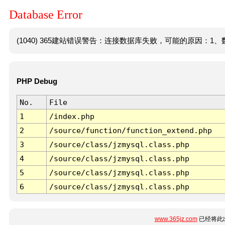
Database Error
(1040) 365建站错误警告：连接数据库失败，可能的原因：1、数
PHP Debug
No.
File
1
/index.php
2
/source/function/function_extend.php
3
/source/class/jzmysql.class.php
4
/source/class/jzmysql.class.php
5
/source/class/jzmysql.class.php
6
/source/class/jzmysql.class.php
www.365jz.com
已经将此