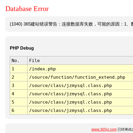
Database Error
(1040) 365建站错误警告：连接数据库失败，可能的原因：1、数
PHP Debug
No.
File
1
/index.php
2
/source/function/function_extend.php
3
/source/class/jzmysql.class.php
4
/source/class/jzmysql.class.php
5
/source/class/jzmysql.class.php
6
/source/class/jzmysql.class.php
www.365jz.com
已经将此