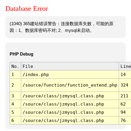
Database Error
(1040) 365建站错误警告：连接数据库失败，可能的原
因：1、数据库密码不对; 2、mysql未启动。
PHP Debug
No.
File
Line
1
/index.php
14
2
/source/function/function_extend.php
324
3
/source/class/jzmysql.class.php
211
4
/source/class/jzmysql.class.php
62
5
/source/class/jzmysql.class.php
94
6
/source/class/jzmysql.class.php
76