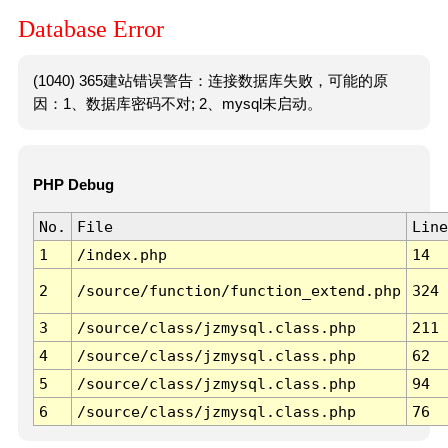
Database Error
(1040) 365建站错误警告：连接数据库失败，可能的原
因：1、数据库密码不对; 2、mysql未启动。
PHP Debug
No.
File
Line
1
/index.php
14
2
/source/function/function_extend.php
324
3
/source/class/jzmysql.class.php
211
4
/source/class/jzmysql.class.php
62
5
/source/class/jzmysql.class.php
94
6
/source/class/jzmysql.class.php
76