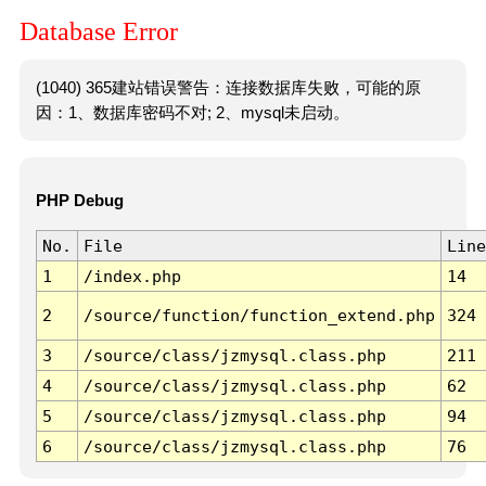
Database Error
(1040) 365建站错误警告：连接数据库失败，可能的原
因：1、数据库密码不对; 2、mysql未启动。
PHP Debug
No.
File
Line
1
/index.php
14
2
/source/function/function_extend.php
324
3
/source/class/jzmysql.class.php
211
4
/source/class/jzmysql.class.php
62
5
/source/class/jzmysql.class.php
94
6
/source/class/jzmysql.class.php
76