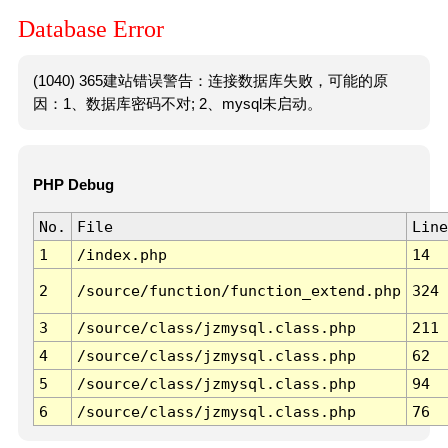
Database Error
(1040) 365建站错误警告：连接数据库失败，可能的原
因：1、数据库密码不对; 2、mysql未启动。
PHP Debug
No.
File
Line
1
/index.php
14
2
/source/function/function_extend.php
324
3
/source/class/jzmysql.class.php
211
4
/source/class/jzmysql.class.php
62
5
/source/class/jzmysql.class.php
94
6
/source/class/jzmysql.class.php
76