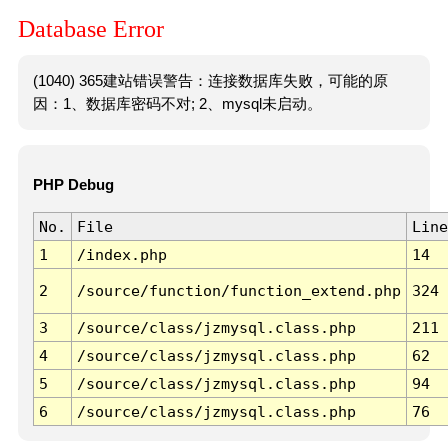
Database Error
(1040) 365建站错误警告：连接数据库失败，可能的原
因：1、数据库密码不对; 2、mysql未启动。
PHP Debug
No.
File
Line
1
/index.php
14
2
/source/function/function_extend.php
324
3
/source/class/jzmysql.class.php
211
4
/source/class/jzmysql.class.php
62
5
/source/class/jzmysql.class.php
94
6
/source/class/jzmysql.class.php
76