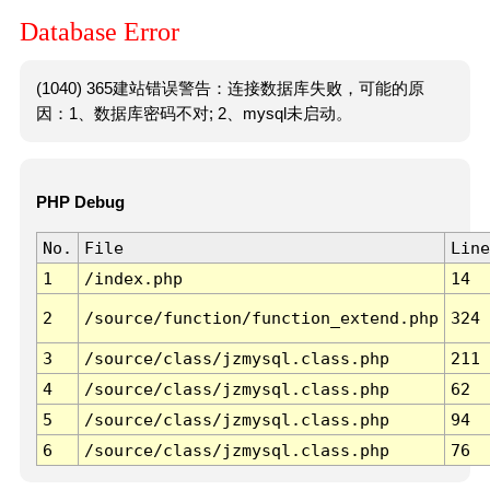
Database Error
(1040) 365建站错误警告：连接数据库失败，可能的原
因：1、数据库密码不对; 2、mysql未启动。
PHP Debug
No.
File
Line
1
/index.php
14
2
/source/function/function_extend.php
324
3
/source/class/jzmysql.class.php
211
4
/source/class/jzmysql.class.php
62
5
/source/class/jzmysql.class.php
94
6
/source/class/jzmysql.class.php
76