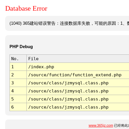
Database Error
(1040) 365建站错误警告：连接数据库失败，可能的原因：1、数
PHP Debug
No.
File
1
/index.php
2
/source/function/function_extend.php
3
/source/class/jzmysql.class.php
4
/source/class/jzmysql.class.php
5
/source/class/jzmysql.class.php
6
/source/class/jzmysql.class.php
www.365jz.com
已经将此