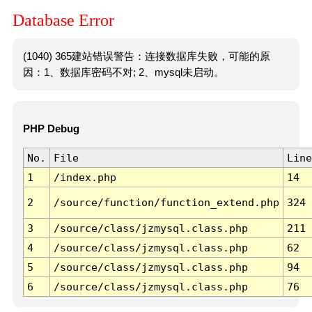
Database Error
(1040) 365建站错误警告：连接数据库失败，可能的原
因：1、数据库密码不对; 2、mysql未启动。
PHP Debug
No.
File
Line
1
/index.php
14
2
/source/function/function_extend.php
324
3
/source/class/jzmysql.class.php
211
4
/source/class/jzmysql.class.php
62
5
/source/class/jzmysql.class.php
94
6
/source/class/jzmysql.class.php
76