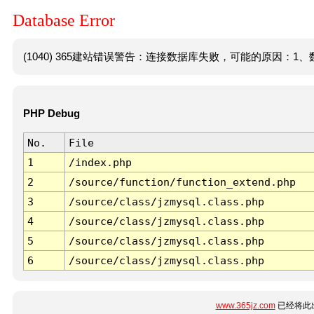
Database Error
(1040) 365建站错误警告：连接数据库失败，可能的原因：1、数
PHP Debug
No.
File
1
/index.php
2
/source/function/function_extend.php
3
/source/class/jzmysql.class.php
4
/source/class/jzmysql.class.php
5
/source/class/jzmysql.class.php
6
/source/class/jzmysql.class.php
www.365jz.com
已经将此