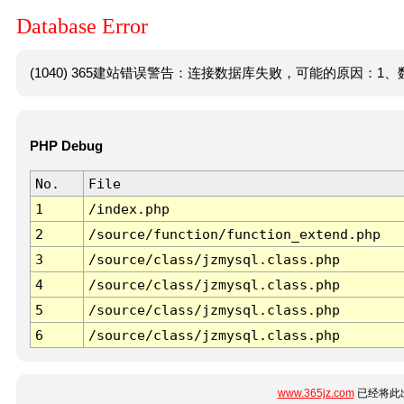
Database Error
(1040) 365建站错误警告：连接数据库失败，可能的原因：1、数
PHP Debug
No.
File
1
/index.php
2
/source/function/function_extend.php
3
/source/class/jzmysql.class.php
4
/source/class/jzmysql.class.php
5
/source/class/jzmysql.class.php
6
/source/class/jzmysql.class.php
www.365jz.com
已经将此