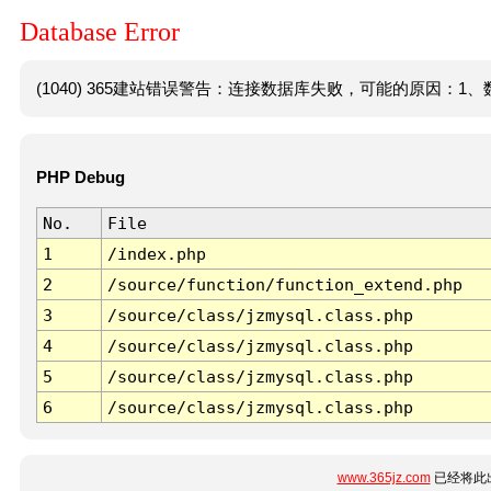
Database Error
(1040) 365建站错误警告：连接数据库失败，可能的原因：1、数
PHP Debug
No.
File
1
/index.php
2
/source/function/function_extend.php
3
/source/class/jzmysql.class.php
4
/source/class/jzmysql.class.php
5
/source/class/jzmysql.class.php
6
/source/class/jzmysql.class.php
www.365jz.com
已经将此