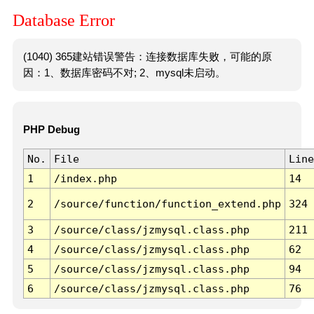
Database Error
(1040) 365建站错误警告：连接数据库失败，可能的原
因：1、数据库密码不对; 2、mysql未启动。
PHP Debug
No.
File
Line
1
/index.php
14
2
/source/function/function_extend.php
324
3
/source/class/jzmysql.class.php
211
4
/source/class/jzmysql.class.php
62
5
/source/class/jzmysql.class.php
94
6
/source/class/jzmysql.class.php
76