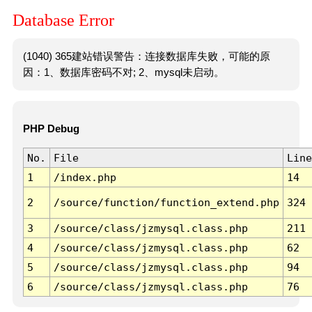
Database Error
(1040) 365建站错误警告：连接数据库失败，可能的原
因：1、数据库密码不对; 2、mysql未启动。
PHP Debug
No.
File
Line
1
/index.php
14
2
/source/function/function_extend.php
324
3
/source/class/jzmysql.class.php
211
4
/source/class/jzmysql.class.php
62
5
/source/class/jzmysql.class.php
94
6
/source/class/jzmysql.class.php
76