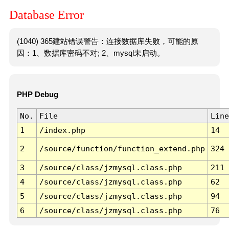
Database Error
(1040) 365建站错误警告：连接数据库失败，可能的原
因：1、数据库密码不对; 2、mysql未启动。
PHP Debug
No.
File
Line
1
/index.php
14
2
/source/function/function_extend.php
324
3
/source/class/jzmysql.class.php
211
4
/source/class/jzmysql.class.php
62
5
/source/class/jzmysql.class.php
94
6
/source/class/jzmysql.class.php
76