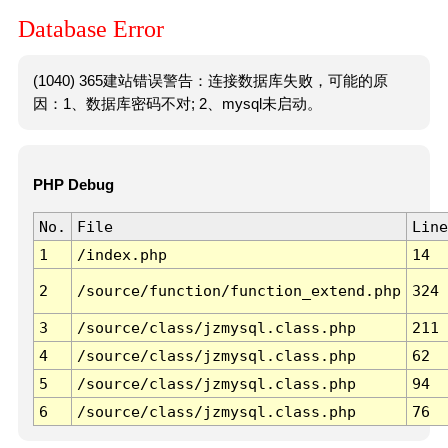
Database Error
(1040) 365建站错误警告：连接数据库失败，可能的原
因：1、数据库密码不对; 2、mysql未启动。
PHP Debug
No.
File
Line
1
/index.php
14
2
/source/function/function_extend.php
324
3
/source/class/jzmysql.class.php
211
4
/source/class/jzmysql.class.php
62
5
/source/class/jzmysql.class.php
94
6
/source/class/jzmysql.class.php
76